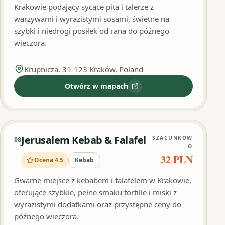
Krakowie podający sycące pita i talerze z
warzywami i wyrazistymi sosami, świetne na
szybki i niedrogi posiłek od rana do późnego
wieczora.
Krupnicza, 31-123 Kraków, Poland
Otwórz w mapach
:
Nogor Kebab - Krupnicza
Jerusalem Kebab & Falafel
SZACUNKOW
08
O
32 PLN
Ocena 4.5
Kebab
Gwarne miejsce z kebabem i falafelem w Krakowie,
oferujące szybkie, pełne smaku tortille i miski z
wyrazistymi dodatkami oraz przystępne ceny do
późnego wieczora.