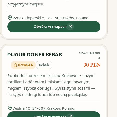
przyjaznym miejscu.
Rynek Kleparski 5, 31-150 Kraków, Poland
Otwórz w mapach
:
Arabia Kebab
UGUR DONER KEBAB
SZACUNKOW
05
O
30 PLN
Ocena 4.6
Kebab
Swobodne tureckie miejsce w Krakowie z dużymi
tortillami z dönerem i miskami z grillowanym
mięsem, szybką obsługą i wyrazistymi sosami —
na syty, niedrogi lunch lub nocną przekąskę.
Wiślna 10, 31-007 Kraków, Poland
Otwórz w mapach