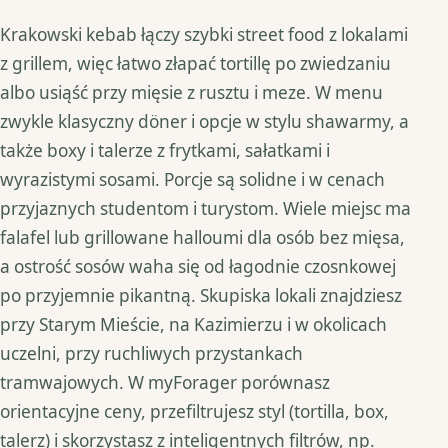
Krakowski kebab łączy szybki street food z lokalami
z grillem, więc łatwo złapać tortillę po zwiedzaniu
albo usiąść przy mięsie z rusztu i meze. W menu
zwykle klasyczny döner i opcje w stylu shawarmy, a
także boxy i talerze z frytkami, sałatkami i
wyrazistymi sosami. Porcje są solidne i w cenach
przyjaznych studentom i turystom. Wiele miejsc ma
falafel lub grillowane halloumi dla osób bez mięsa,
a ostrość sosów waha się od łagodnie czosnkowej
po przyjemnie pikantną. Skupiska lokali znajdziesz
przy Starym Mieście, na Kazimierzu i w okolicach
uczelni, przy ruchliwych przystankach
tramwajowych. W myForager porównasz
orientacyjne ceny, przefiltrujesz styl (tortilla, box,
talerz) i skorzystasz z inteligentnych filtrów, np.