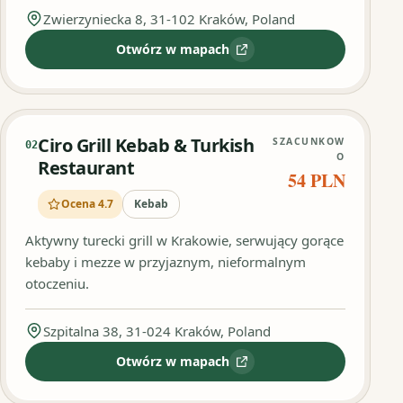
Zwierzyniecka 8, 31-102 Kraków, Poland
Otwórz w mapach
:
OTTAMAM #toniejestkebab
Ciro Grill Kebab & Turkish
SZACUNKOW
02
O
Restaurant
54 PLN
Ocena 4.7
Kebab
Aktywny turecki grill w Krakowie, serwujący gorące
kebaby i mezze w przyjaznym, nieformalnym
otoczeniu.
Szpitalna 38, 31-024 Kraków, Poland
Otwórz w mapach
:
Ciro Grill Kebab & Turkish Restau