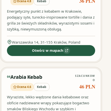
36 PLN
Ocena 4.8
Kebab
Energetyczny punkt z kebabem w Krakowie,
podający syte, turecko‑inspirowane tortille i dania z
grilla ze świeżych składników, wyrazistymi sosami i
szybką, niewymuszoną obsługą.
Warszawska 14, 31-155 Kraków, Poland
Otwórz w mapach
:
Kebab Soltan
Arabia Kebab
SZACUNKOW
04
O
46 PLN
Ocena 4.6
Kebab
Wyraziste, lekko wędzone dania kebabowe oraz
obficie nadziewane wrapy pokazujące bogactwo
smaków Bliskiego Wschodu w szybkim i