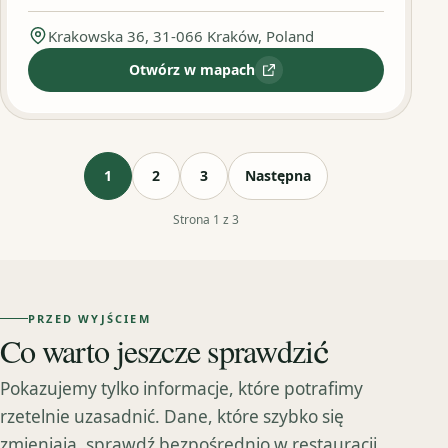
Krakowska 36, 31-066 Kraków, Poland
Otwórz w mapach
:
Jerusalem Kebab & Falafel
1
2
3
Następna
Strona 1 z 3
PRZED WYJŚCIEM
Co warto jeszcze sprawdzić
Pokazujemy tylko informacje, które potrafimy
rzetelnie uzasadnić. Dane, które szybko się
zmieniają, sprawdź bezpośrednio w restauracji.