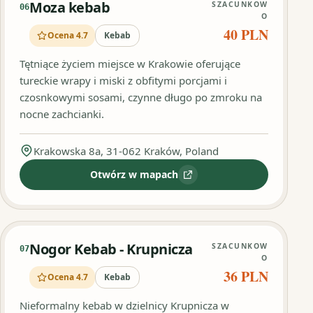
Moza kebab
SZACUNKOW
06
O
40 PLN
Ocena 4.7
Kebab
Tętniące życiem miejsce w Krakowie oferujące
tureckie wrapy i miski z obfitymi porcjami i
czosnkowymi sosami, czynne długo po zmroku na
nocne zachcianki.
Krakowska 8a, 31-062 Kraków, Poland
Otwórz w mapach
:
Moza kebab
Nogor Kebab - Krupnicza
SZACUNKOW
07
O
36 PLN
Ocena 4.7
Kebab
Nieformalny kebab w dzielnicy Krupnicza w