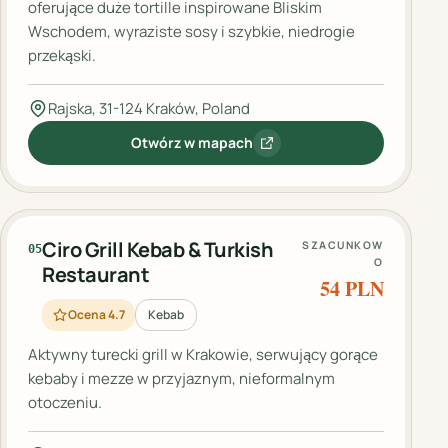
oferujące duże tortille inspirowane Bliskim
Wschodem, wyraziste sosy i szybkie, niedrogie
przekąski.
Rajska, 31-124 Kraków, Poland
Otwórz w mapach
:
Ali Baba Kebab
Ciro Grill Kebab & Turkish
SZACUNKOW
05
O
Restaurant
54 PLN
Ocena 4.7
Kebab
Aktywny turecki grill w Krakowie, serwujący gorące
kebaby i mezze w przyjaznym, nieformalnym
otoczeniu.