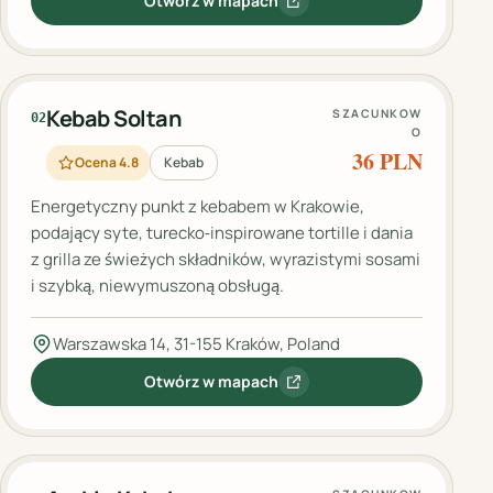
Otwórz w mapach
:
OTTAMAM #toniejestkebab
Kebab Soltan
SZACUNKOW
02
O
36 PLN
Ocena 4.8
Kebab
Energetyczny punkt z kebabem w Krakowie,
podający syte, turecko‑inspirowane tortille i dania
z grilla ze świeżych składników, wyrazistymi sosami
i szybką, niewymuszoną obsługą.
Warszawska 14, 31-155 Kraków, Poland
Otwórz w mapach
:
Kebab Soltan