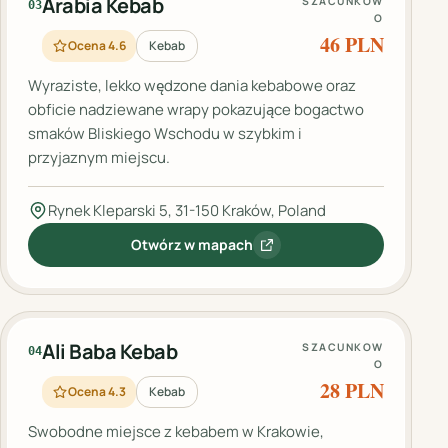
Arabia Kebab
SZACUNKOW
03
O
46 PLN
Ocena 4.6
Kebab
Wyraziste, lekko wędzone dania kebabowe oraz
obficie nadziewane wrapy pokazujące bogactwo
smaków Bliskiego Wschodu w szybkim i
przyjaznym miejscu.
Rynek Kleparski 5, 31-150 Kraków, Poland
Otwórz w mapach
:
Arabia Kebab
Ali Baba Kebab
SZACUNKOW
04
O
28 PLN
Ocena 4.3
Kebab
Swobodne miejsce z kebabem w Krakowie,