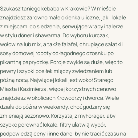
Szukasz taniego kebaba w Krakowie? W mieście
znajdziesz zarówno małe okienka uliczne, jak i lokale
z miejscami do siedzenia, serwujące wrapy i talerze
w stylu döner i shawarma. Do wyboru kurczak,
wołowina lub mix, a także falafel, chrupiące sałatki i
sosy domowej roboty od łagodnego czosnku po
pikantną papryczkę. Porcje zwykle są duże, więc to
pewny i szybki posiłek między zwiedzaniem lub
późną nocą. Najwięcej lokali jest wokół Starego
Miasta i Kazimierza, więcej korzystnych cenowo
znajdziesz w okolicach Krowodrzy i dworca. Wiele
działa do późna w weekendy, choć godziny się
zmieniają sezonowo. Korzystaj z myForager, aby
szybko porównać lokale, filtry ułatwią wybór,
podpowiedzą ceny i inne dane, by nie tracić czasu na