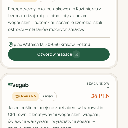
Energetyczny lokal na krakowskim Kazimierzu z
trzema rodzajami premium mięs, opcjami
wegańskimi i autorskimi sosami o szerokiej skali
ostrości — dla fanów mocnych smaków.
plac Wolnica 13, 30-060 Kraków, Poland
Otwórz w mapach
:
Kebab no 13
Vegab
SZACUNKOW
08
O
36 PLN
Ocena 4.5
Kebab
Jasne, roślinne miejsce z kebabem w krakowskim
Old Town, z kreatywnymi wegańskimi wrapami,
świeżymi warzywami i wyrazistymi sosami —