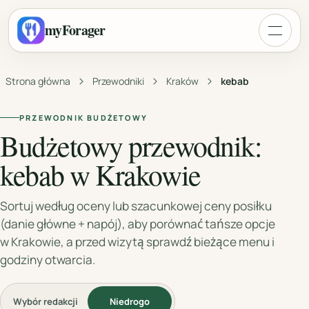
myForager
Strona główna
Przewodniki
Kraków
kebab
PRZEWODNIK BUDŻETOWY
Budżetowy przewodnik:
kebab w Krakowie
Sortuj według oceny lub szacunkowej ceny posiłku
(danie główne + napój), aby porównać tańsze opcje
w Krakowie, a przed wizytą sprawdź bieżące menu i
godziny otwarcia.
Wybór redakcji
Niedrogo