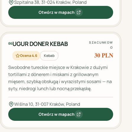
Szpitalna 38, 31-024 Kraków, Poland
Otwórz w mapach
:
Ciro Grill Kebab & Turkish Restaur
UGUR DONER KEBAB
SZACUNKOW
06
O
30 PLN
Ocena 4.6
Kebab
Swobodne tureckie miejsce w Krakowie z dużymi
tortillami z dönerem i miskami z grillowanym
mięsem, szybką obsługą i wyrazistymi sosami — na
syty, niedrogi lunch lub nocną przekąskę.
Wiślna 10, 31-007 Kraków, Poland
Otwórz w mapach
:
UGUR DONER KEBAB