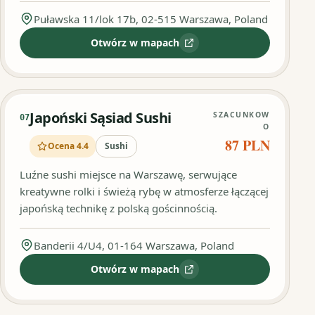
Puławska 11/lok 17b, 02-515 Warszawa, Poland
Otwórz w mapach
:
Go-En Sushi
Japoński Sąsiad Sushi
SZACUNKOW
07
O
87 PLN
Ocena 4.4
Sushi
Luźne sushi miejsce na Warszawę, serwujące
kreatywne rolki i świeżą rybę w atmosferze łączącej
japońską technikę z polską gościnnością.
Banderii 4/U4, 01-164 Warszawa, Poland
Otwórz w mapach
:
Japoński Sąsiad Sushi