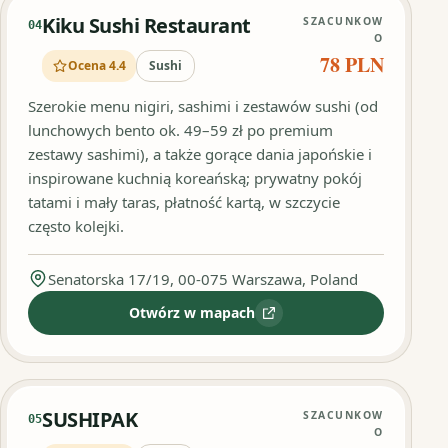
Kiku Sushi Restaurant
SZACUNKOW
04
O
78 PLN
Ocena 4.4
Sushi
Szerokie menu nigiri, sashimi i zestawów sushi (od
lunchowych bento ok. 49–59 zł po premium
zestawy sashimi), a także gorące dania japońskie i
inspirowane kuchnią koreańską; prywatny pokój
tatami i mały taras, płatność kartą, w szczycie
często kolejki.
Senatorska 17/19, 00-075 Warszawa, Poland
Otwórz w mapach
:
Kiku Sushi Restaurant
SUSHIPAK
SZACUNKOW
05
O