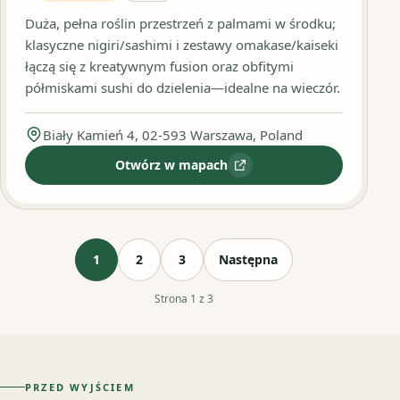
Duża, pełna roślin przestrzeń z palmami w środku;
klasyczne nigiri/sashimi i zestawy omakase/kaiseki
łączą się z kreatywnym fusion oraz obfitymi
półmiskami sushi do dzielenia—idealne na wieczór.
Biały Kamień 4, 02-593 Warszawa, Poland
Otwórz w mapach
:
Izumi Sushi Biały Kamień
1
2
3
Następna
Strona 1 z 3
PRZED WYJŚCIEM