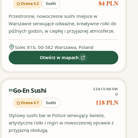
84 PLN
Ocena 4.2
Sushi
Przestronne, nowoczesne sushi miejsce w
Warszawie serwujące odważne, kreatywne rolki do
późnych godzin, w ciepłej i przyjaznej atmosferze.
Solec 81b, 00-382 Warszawa, Poland
Otwórz w mapach
:
SUSHIPAK
Go-En Sushi
SZACUNKOW
06
O
118 PLN
Ocena 4.7
Sushi
Stylowy sushi bar w Polsce serwujący świeże,
artystyczne rolki i nigiri w nowoczesnej oprawie z
przyjazną obsługą.