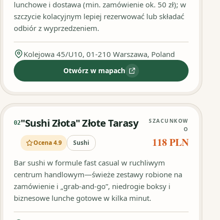
lunchowe i dostawa (min. zamówienie ok. 50 zł); w
szczycie kolacyjnym lepiej rezerwować lub składać
odbiór z wyprzedzeniem.
Kolejowa 45/U10, 01-210 Warszawa, Poland
Otwórz w mapach
:
Pracownia Sushi
"Sushi Złota" Złote Tarasy
SZACUNKOW
02
O
118 PLN
Ocena 4.9
Sushi
Bar sushi w formule fast casual w ruchliwym
centrum handlowym—świeże zestawy robione na
zamówienie i „grab‑and‑go”, niedrogie boksy i
biznesowe lunche gotowe w kilka minut.