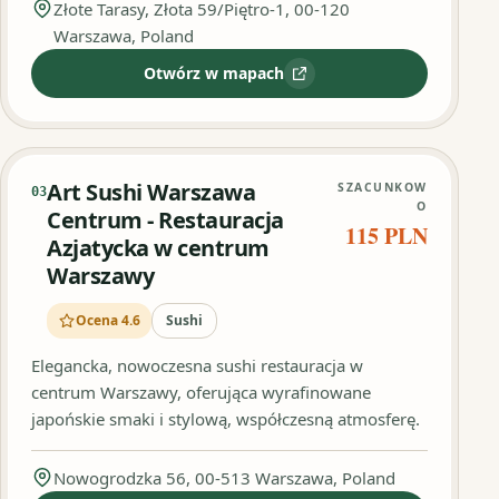
Złote Tarasy, Złota 59/Piętro-1, 00-120
Warszawa, Poland
Otwórz w mapach
:
"Sushi Złota" Złote Tarasy
Art Sushi Warszawa
SZACUNKOW
03
O
Centrum - Restauracja
115 PLN
Azjatycka w centrum
Warszawy
Ocena 4.6
Sushi
Elegancka, nowoczesna sushi restauracja w
centrum Warszawy, oferująca wyrafinowane
japońskie smaki i stylową, współczesną atmosferę.
Nowogrodzka 56, 00-513 Warszawa, Poland