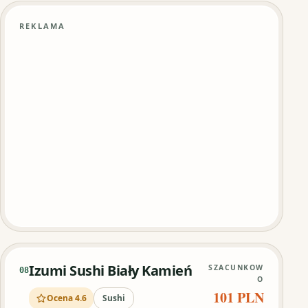
REKLAMA
Izumi Sushi Biały Kamień
SZACUNKOW
08
O
101 PLN
Ocena 4.6
Sushi